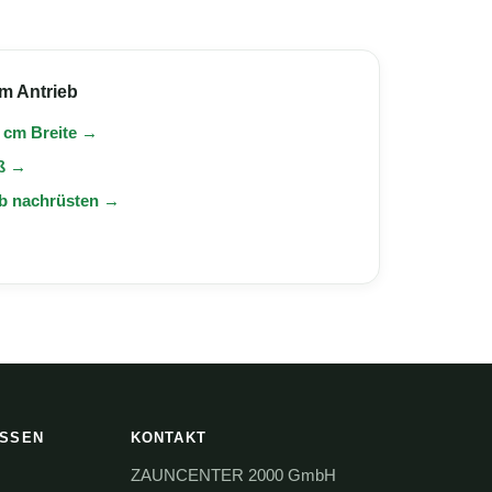
m Antrieb
0 cm Breite →
aß →
eb nachrüsten →
ISSEN
KONTAKT
ZAUNCENTER 2000 GmbH