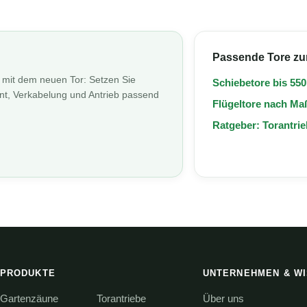
Passende Tore zu
n mit dem neuen Tor: Setzen Sie
Schiebetore bis 55
ent, Verkabelung und Antrieb passend
Flügeltore nach M
Ratgeber: Torantri
PRODUKTE
UNTERNEHMEN & W
Gartenzäune
Torantriebe
Über uns