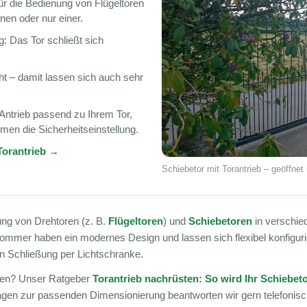
ür die Bedienung von Flügeltoren
fnen oder nur einer.
: Das Tor schließt sich
t – damit lassen sich auch sehr
Antrieb passend zu Ihrem Tor,
en die Sicherheitseinstellung.
Torantrieb →
Schiebetor mit Torantrieb – geöffne
ung von Drehtoren (z. B.
Flügeltoren
) und
Schiebetoren
in verschie
Sommer haben ein modernes Design und lassen sich flexibel konfigur
en Schließung per Lichtschranke.
sten? Unser Ratgeber
Torantrieb nachrüsten: So wird Ihr Schiebet
agen zur passenden Dimensionierung beantworten wir gern telefonis