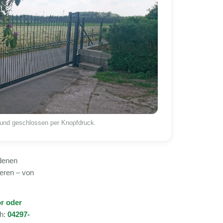
t und geschlossen per Knopfdruck.
denen
ieren – von
or oder
ch:
04297-