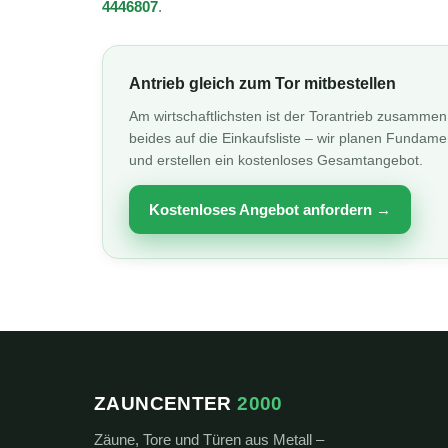
4446807
.
Antrieb gleich zum Tor mitbestellen
Am wirtschaftlichsten ist der Torantrieb zusamme
beides auf die Einkaufsliste – wir planen Fundam
und erstellen ein kostenloses Gesamtangebot.
Kostenloses Angebot anfordern →
ZAUNCENTER
2000
Zäune, Tore und Türen aus Metall –