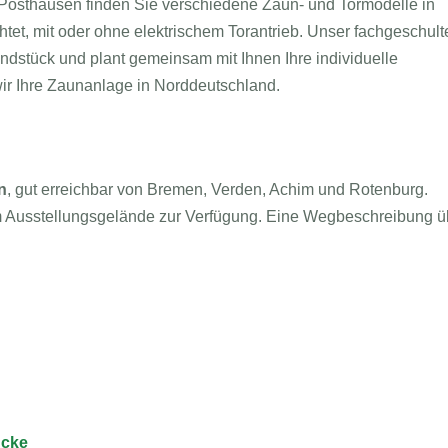
Posthausen finden Sie verschiedene Zaun- und Tormodelle in
htet, mit oder ohne elektrischem Torantrieb. Unser fachgeschult
undstück und plant gemeinsam mit Ihnen Ihre individuelle
ir Ihre Zaunanlage in Norddeutschland.
n
, gut erreichbar von Bremen, Verden, Achim und Rotenburg.
em Ausstellungsgelände zur Verfügung. Eine Wegbeschreibung ü
ücke