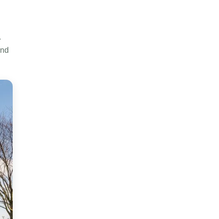
.
und