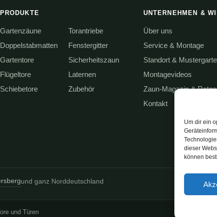
PRODUKTE
UNTERNEHMEN & W
Gartenzäune
Torantriebe
Über uns
Doppelstabmatten
Fenstergitter
Service & Montage
Gartentore
Sicherheitszaun
Standort & Mustergart
Flügeltore
Laternen
Montagevideos
Schiebetore
Zubehör
Zaun-Magazin & Ratge
Kontakt
Um dir ein o
Geräteinfor
Technologien
dieser Websi
können best
ersberg
und ganz Norddeutschland
Akz
ore und Türen