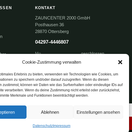
ISSEN
KONTAKT
ZAUNCENTER 2000 GmbH
Posthausen 36
28870 Ottersberg
en
04297-4446807
Mo.
geschlossen
ber
Di. – Fr.
11:00 – 17:00 Uhr
Cookie-Zustimmung verwalten
Sa.
10:00 – 14:00 Uhr
ptimales Erlebnis zu bieten, verwenden wir Technologien wie Cookies, um
mationen zu speichern und/oder darauf zuzugreifen. Wenn du diesen
 zustimmst, können wir Daten wie das Surfverhalten oder eindeutige IDs auf
te verarbeiten. Wenn du deine Zustimmung nicht erteilst oder zurückziehst,
immte Merkmale und Funktionen beeinträchtigt werden.
Sonderposten
eptieren
Ablehnen
Einstellungen ansehen
Werden Sie Partner!
Datenschutz
Impressum
AGB
Datenschutz
Impressum