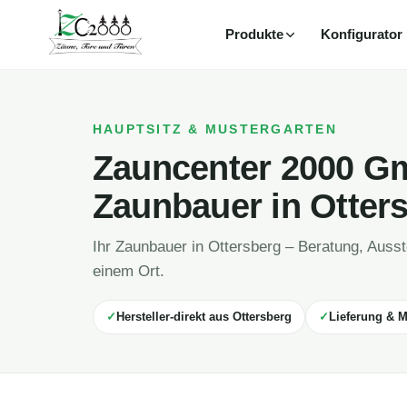
Produkte
Konfigurator
Zum
Inhalt
springen
HAUPTSITZ & MUSTERGARTEN
Zauncenter 2000 Gm
Zaunbauer in Otter
Ihr Zaunbauer in Ottersberg – Beratung, Ausst
einem Ort.
Hersteller-direkt aus Ottersberg
Lieferung & M