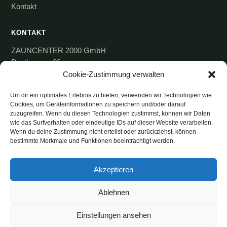
Kontakt
KONTAKT
ZAUNCENTER 2000 GmbH
Posthausen 36
28870 Ottersberg
Cookie-Zustimmung verwalten
04297-4446807
Um dir ein optimales Erlebnis zu bieten, verwenden wir Technologien wie
Cookies, um Geräteinformationen zu speichern und/oder darauf
Mo.
geschlossen
zuzugreifen. Wenn du diesen Technologien zustimmst, können wir Daten
wie das Surfverhalten oder eindeutige IDs auf dieser Website verarbeiten.
Di. – Fr.
11:00 – 17:00 Uhr
Wenn du deine Zustimmung nicht erteilst oder zurückziehst, können
Sa.
10:00 – 14:00 Uhr
bestimmte Merkmale und Funktionen beeinträchtigt werden.
Akzeptieren
Bremen
Achim
Oyten
Verden
Ottersberg
Liefer- & Montagegebiet:
und ganz Norddeutschland
Ablehnen
Einstellungen ansehen
© 2026 ZAUNCENTER 2000 GmbH · Ihr Partner für