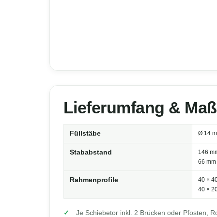
Lieferumfang & Ma
Füllstäbe
Ø 14 
Stababstand
146 mm
66 mm 
Rahmenprofile
40 × 40
40 × 2
Je Schiebetor inkl. 2 Brücken oder Pfosten, R