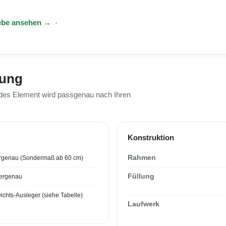
ebe ansehen →
·
tung
edes Element wird passgenau nach Ihren
Konstruktion
Rahmen
ergenau (Sondermaß ab 60 cm)
Füllung
tergenau
chts-Ausleger (siehe Tabelle)
Laufwerk