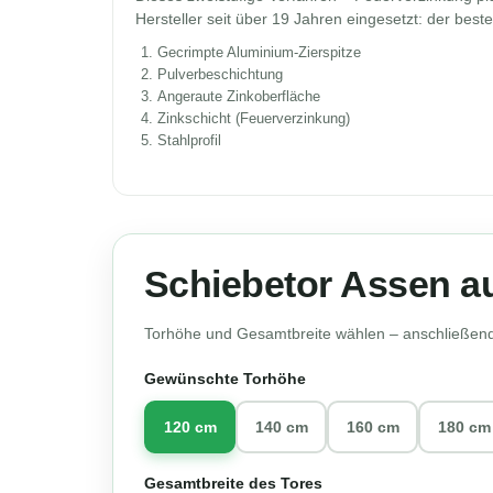
Hersteller seit über 19 Jahren eingesetzt: der bes
Gecrimpte Aluminium-Zierspitze
Pulverbeschichtung
Angeraute Zinkoberfläche
Zinkschicht (Feuerverzinkung)
Stahlprofil
Schiebetor Assen au
Torhöhe und Gesamtbreite wählen – anschließend 
Gewünschte Torhöhe
120 cm
140 cm
160 cm
180 cm
Gesamtbreite des Tores