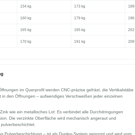
154 kg
173 kg
189
160 kg
179 kg
196
165 kg
185 kg
202
170 kg
191 kg
209
ng
Öffnungen im Querprofil werden CNC-präzise gefräst, die Vertikalstäbe
bst in den Öffnungen – aufwendiges Verschweißen jeder einzelnen
ink wie ein metallisches Lot: Es verbindet alle Durchdringungen
osion. Die verzinkte Oberfläche wird mechanisch angeraut und
pulverbeschichtet.
us Pulverbeschichtung – ist als Duplex-System genormt und wird vom