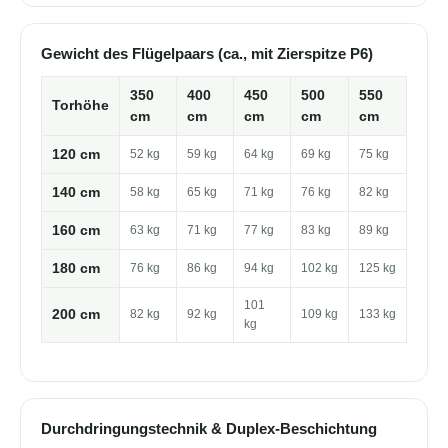
Gewicht des Flügelpaars (ca., mit Zierspitze P6)
350
400
450
500
550
Torhöhe
cm
cm
cm
cm
cm
120 cm
52 kg
59 kg
64 kg
69 kg
75 kg
140 cm
58 kg
65 kg
71 kg
76 kg
82 kg
160 cm
63 kg
71 kg
77 kg
83 kg
89 kg
180 cm
76 kg
86 kg
94 kg
102 kg
125 kg
101
200 cm
82 kg
92 kg
109 kg
133 kg
kg
Durchdringungstechnik & Duplex-Beschichtung