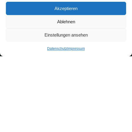
Standort & Mustergarten
Akzeptieren
Montagevideos
Zaun-Magazin & Ratgeber
Ablehnen
Kontakt
Einstellungen ansehen
KONTAKT
Datenschutz
Impressum
ZAUNCENTER 2000 GmbH
Posthausen 36
28870 Ottersberg
Jetzt konfigurieren →
04297-4446807
Mo.
geschlossen
Di. – Fr.
11:00 – 17:00 Uhr
Sa.
10:00 – 14:00 Uhr
Bremen
Achim
Oyten
Verden
Ottersberg
Liefer- & Montagegebiet: