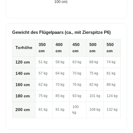
100 cm)
Gewicht des Flügelpaars (ca., mit Zierspitze P6)
350
400
450
500
550
Torhöhe
cm
cm
cm
cm
cm
120 cm
51 kg
58 kg
63 kg
68 kg
74 kg
140 cm
57 kg
64 kg
70 kg
75 kg
81 kg
160 cm
62 kg
70 kg
76 kg
82 kg
88 kg
180 cm
75 kg
85 kg
93 kg
101 kg
124 kg
100
200 cm
81 kg
91 kg
108 kg
132 kg
kg