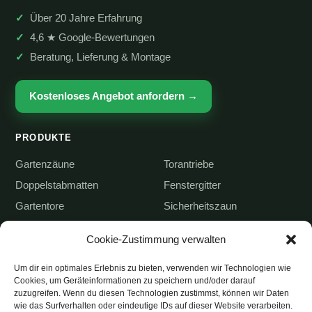
Über 20 Jahre Erfahrung
4,6 ★ Google-Bewertungen
Beratung, Lieferung & Montage
Kostenloses Angebot anfordern →
PRODUKTE
Gartenzäune
Torantriebe
Doppelstabmatten
Fenstergitter
Gartentore
Sicherheitszaun
Flügeltore
Laternen
Cookie-Zustimmung verwalten
Schiebetore
Zubehör
Um dir ein optimales Erlebnis zu bieten, verwenden wir Technologien wie
Cookies, um Geräteinformationen zu speichern und/oder darauf
UNTERNEHMEN & WISSEN
zuzugreifen. Wenn du diesen Technologien zustimmst, können wir Daten
wie das Surfverhalten oder eindeutige IDs auf dieser Website verarbeiten.
Über uns