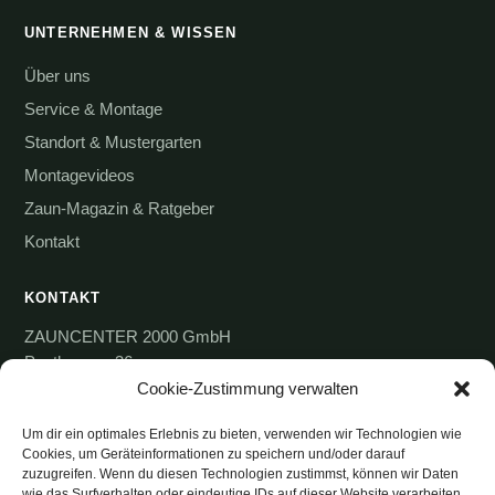
UNTERNEHMEN & WISSEN
Über uns
Service & Montage
Standort & Mustergarten
Montagevideos
Zaun-Magazin & Ratgeber
Kontakt
KONTAKT
ZAUNCENTER 2000 GmbH
Posthausen 36
Cookie-Zustimmung verwalten
28870 Ottersberg
04297-4446807
Um dir ein optimales Erlebnis zu bieten, verwenden wir Technologien wie
Cookies, um Geräteinformationen zu speichern und/oder darauf
Mo.
geschlossen
zuzugreifen. Wenn du diesen Technologien zustimmst, können wir Daten
wie das Surfverhalten oder eindeutige IDs auf dieser Website verarbeiten.